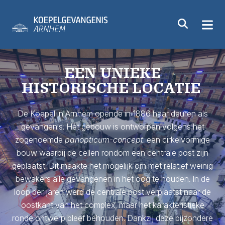
EEN UNIEKE
HISTORISCHE LOCATIE
De Koepel in Arnhem opende in 1886 haar deuren als
gevangenis. Het gebouw is ontworpen volgens het
zogenoemde
panopticum-concept
: een cirkelvormige
bouw waarbij de cellen rondom een centrale post zijn
geplaatst. Dit maakte het mogelijk om met relatief weinig
bewakers alle gevangenen in het oog te houden. In de
loop der jaren werd de centrale post verplaatst naar de
oostkant van het complex, maar het karakteristieke
ronde ontwerp bleef behouden. Dankzij deze bijzondere