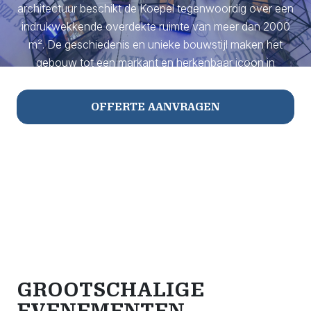
architectuur beschikt de Koepel tegenwoordig over een
indrukwekkende overdekte ruimte van meer dan 2000
m². De geschiedenis en unieke bouwstijl maken het
gebouw tot een markant en herkenbaar icoon in
Arnhem.
OFFERTE AANVRAGEN
NEEM CONTACT OP
GROOTSCHALIGE
EVENEMENTEN